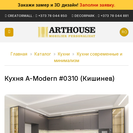
Закажи замер и 3D дизайн!
Заполни заявку.
Skip
CREATORMALL :
+373 78 044 850
DECORPARK :
+373 78 044 881
to
content
RO
Главная
»
Каталог
»
Кухни
»
Кухни современные и
минимализм
Кухня A-Modern #0310 (Кишинев)