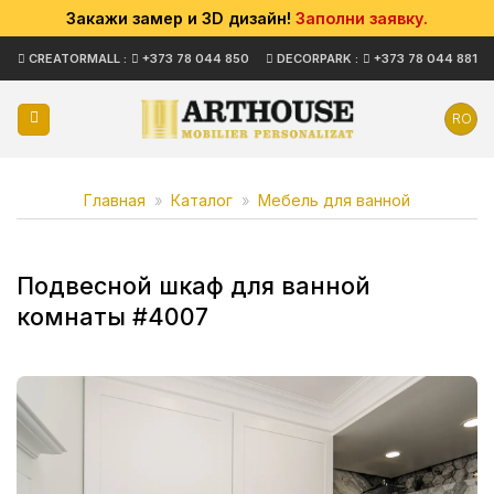
Закажи замер и 3D дизайн!
Заполни заявку.
Skip
CREATORMALL :
+373 78 044 850
DECORPARK :
+373 78 044 881
to
content
RO
Главная
»
Каталог
»
Мебель для ванной
Подвесной шкаф для ванной
комнаты #4007