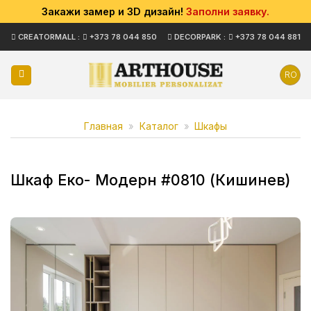
Закажи замер и 3D дизайн!
Заполни заявку.
Skip
CREATORMALL :
+373 78 044 850
DECORPARK :
+373 78 044 881
to
content
RO
Главная
»
Каталог
»
Шкафы
Шкаф Еко- Модерн #0810 (Кишинев)