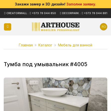
Закажи замер и 3D дизайн!
Заполни заявку.
Skip
CREATORMALL :
+373 78 044 850
DECORPARK :
+373 78 044 881
to
content
RO
Главная
»
Каталог
»
Мебель для ванной
Тумба под умывальник #4005