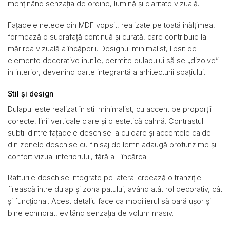
menținând senzația de ordine, lumină și claritate vizuală.
Fațadele netede din MDF vopsit, realizate pe toată înălțimea,
formează o suprafață continuă și curată, care contribuie la
mărirea vizuală a încăperii. Designul minimalist, lipsit de
elemente decorative inutile, permite dulapului să se „dizolve”
în interior, devenind parte integrantă a arhitecturii spațiului.
Stil și design
Dulapul este realizat în stil minimalist, cu accent pe proporții
corecte, linii verticale clare și o estetică calmă. Contrastul
subtil dintre fațadele deschise la culoare și accentele calde
din zonele deschise cu finisaj de lemn adaugă profunzime și
confort vizual interiorului, fără a-l încărca.
Rafturile deschise integrate pe lateral creează o tranziție
firească între dulap și zona patului, având atât rol decorativ, cât
și funcțional. Acest detaliu face ca mobilierul să pară ușor și
bine echilibrat, evitând senzația de volum masiv.