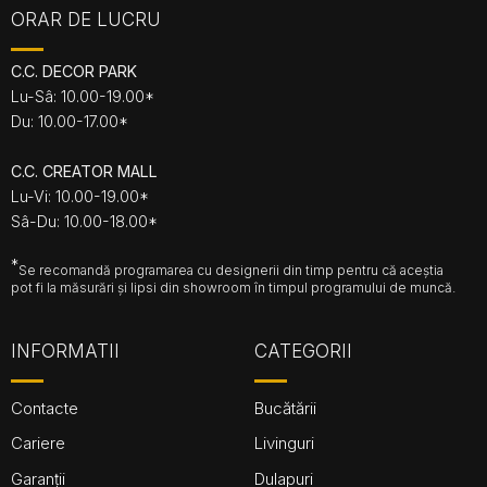
ORAR DE LUCRU
C.C. DECOR PARK
Lu-Sâ: 10.00-19.00*
Du: 10.00-17.00*
C.C. CREATOR MALL
Lu-Vi: 10.00-19.00*
Sâ-Du: 10.00-18.00*
*
Se recomandă programarea cu designerii din timp pentru că aceștia
pot fi la măsurări și lipsi din showroom în timpul programului de muncă.
INFORMATII
CATEGORII
Contacte
Bucătării
Cariere
Livinguri
Garanții
Dulapuri