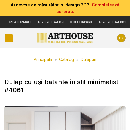
Ai nevoie de măsurători și design 3D?!
Completează
cererea.
Skip
CREATORMALL :
+373 78 044 850
DECORPARK :
+373 78 044 881
to
content
РУ
Principală
»
Catalog
»
Dulapuri
Dulap cu uși batante în stil minimalist
#4061