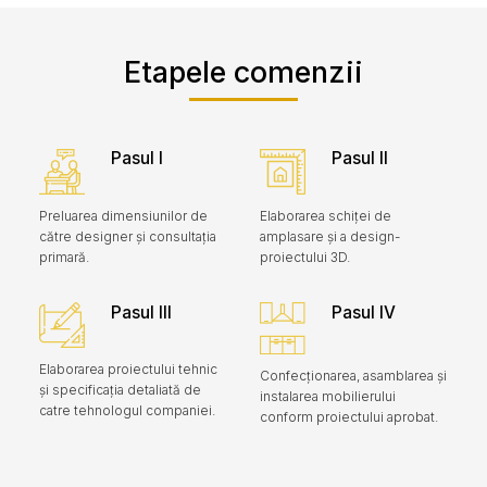
Etapele comenzii
Pasul I
Pasul II
Preluarea dimensiunilor de
Elaborarea schiței de
către designer și consultația
amplasare și a design-
primară.
proiectului 3D.
Pasul III
Pasul IV
Elaborarea proiectului tehnic
Confecționarea, asamblarea și
și specificația detaliată de
instalarea mobilierului
catre tehnologul companiei.
conform proiectului aprobat.