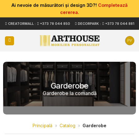
Ai nevoie de măsurători și design 3D?!
Completează
cererea.
Skip
CREATORMALL :
+373 78 044 850
DECORPARK :
+373 78 044 881
to
content
РУ
Garderobe
Garderobe la comandă
Principală
»
Catalog
»
Garderobe