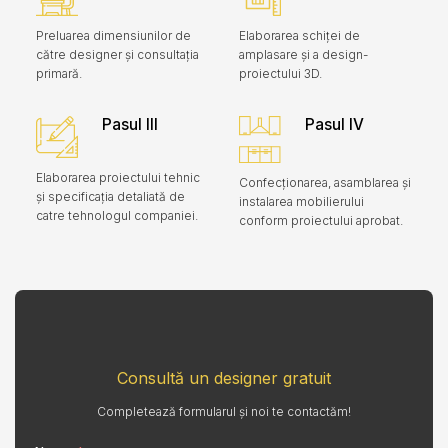
Preluarea dimensiunilor de
Elaborarea schiței de
către designer și consultația
amplasare și a design-
primară.
proiectului 3D.
Pasul III
Pasul IV
Elaborarea proiectului tehnic
Confecționarea, asamblarea și
și specificația detaliată de
instalarea mobilierului
catre tehnologul companiei.
conform proiectului aprobat.
Consultă un designer gratuit
Completează formularul și noi te contactăm!