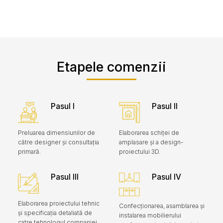
Etapele comenzii
Pasul I
Pasul II
Preluarea dimensiunilor de
Elaborarea schiței de
către designer și consultația
amplasare și a design-
primară.
proiectului 3D.
Pasul III
Pasul IV
Elaborarea proiectului tehnic
Confecționarea, asamblarea și
și specificația detaliată de
instalarea mobilierului
catre tehnologul companiei.