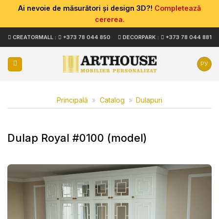
Ai nevoie de măsurători și design 3D?!
Completează
cererea.
Skip
CREATORMALL :
+373 78 044 850
DECORPARK :
+373 78 044 881
to
content
РУ
Principală
»
Catalog
»
Dulapuri
Dulap Royal #0100 (model)