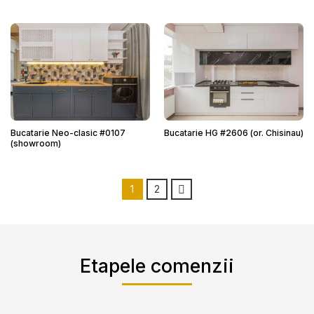
Bucatarie Neo-clasic #0107
Bucatarie HG #2606 (or. Chisinau)
(showroom)
1
2
Etapele comenzii