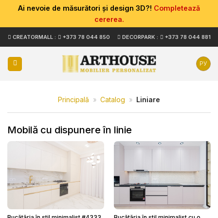
Ai nevoie de măsurători și design 3D?!
Completează
cererea.
Skip
CREATORMALL :
+373 78 044 850
DECORPARK :
+373 78 044 881
to
content
РУ
Principală
»
Catalog
»
Liniare
Mobilă cu dispunere în linie
Bucătăria în stil minimalist #4333
Bucătăria în stil minimalist cu o