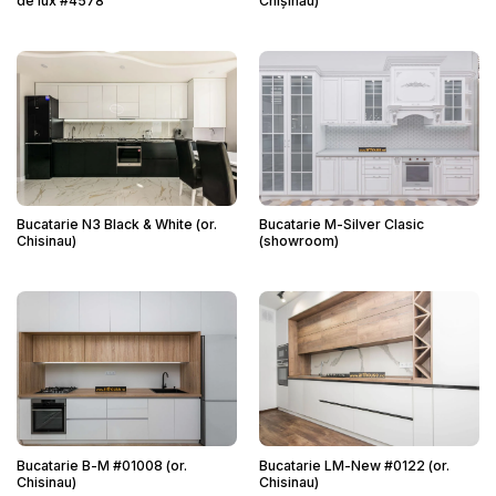
de lux #4578
Chișinău)
Bucatarie N3 Black & White (or.
Bucatarie M-Silver Clasic
Chisinau)
(showroom)
Bucatarie B-M #01008 (or.
Bucatarie LM-New #0122 (or.
Chisinau)
Chisinau)