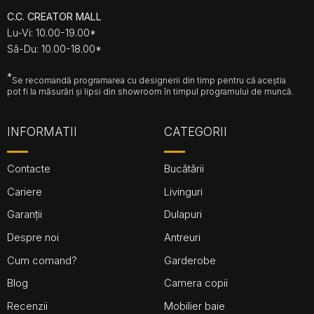
C.C. CREATOR MALL
Lu-Vi: 10.00-19.00*
Sâ-Du: 10.00-18.00*
*
Se recomandă programarea cu designerii din timp pentru că aceștia
pot fi la măsurări și lipsi din showroom în timpul programului de muncă.
INFORMATII
CATEGORII
Contacte
Bucătării
Cariere
Livinguri
Garanții
Dulapuri
Despre noi
Antreuri
Cum comand?
Garderobe
Blog
Camera copii
Recenzii
Mobilier baie