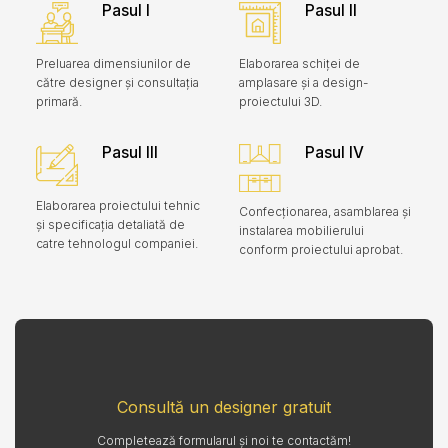
Pasul I
Pasul II
Preluarea dimensiunilor de
Elaborarea schiței de
către designer și consultația
amplasare și a design-
primară.
proiectului 3D.
Pasul III
Pasul IV
Elaborarea proiectului tehnic
Confecționarea, asamblarea și
și specificația detaliată de
instalarea mobilierului
catre tehnologul companiei.
conform proiectului aprobat.
Consultă un designer gratuit
Completează formularul și noi te contactăm!