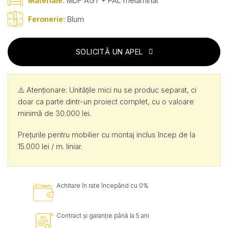
Materiale:
MDF AGT + PAL melaminat
Feronerie:
Blum
SOLICITĂ UN APEL
⚠️ Atenționare: Unitățile mici nu se produc separat, ci
doar ca parte dintr-un proiect complet, cu o valoare
minimă de 30.000 lei.
Prețurile pentru mobilier cu montaj inclus încep de la
15.000 lei / m. liniar.
Achitare în rate începând cu 0%
Contract și garanție până la 5 ani