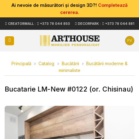
Ai nevoie de măsurători și design 3D?!
Completează
cererea.
Skip
CREATORMALL :
+373 78 044 850
DECORPARK :
+373 78 044 881
to
content
РУ
Principală
»
Catalog
»
Bucătării
»
Bucătării moderne &
minimaliste
Bucatarie LM-New #0122 (or. Chisinau)