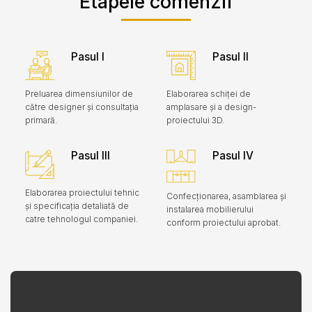
Etapele comenzii
Pasul I
Pasul II
Preluarea dimensiunilor de
Elaborarea schiței de
către designer și consultația
amplasare și a design-
primară.
proiectului 3D.
Pasul III
Pasul IV
Elaborarea proiectului tehnic
Confecționarea, asamblarea și
și specificația detaliată de
instalarea mobilierului
catre tehnologul companiei.
conform proiectului aprobat.