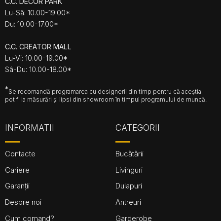
C.C. DECOR PARK
Lu-Sâ: 10.00-19.00*
Du: 10.00-17.00*
C.C. CREATOR MALL
Lu-Vi: 10.00-19.00*
Sâ-Du: 10.00-18.00*
*
Se recomandă programarea cu designerii din timp pentru că aceștia
pot fi la măsurări și lipsi din showroom în timpul programului de muncă.
INFORMATII
CATEGORII
Contacte
Bucătării
Cariere
Livinguri
Garanții
Dulapuri
Despre noi
Antreuri
Cum comand?
Garderobe