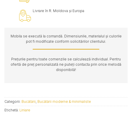
Livrare în R. Moldova și Europa
Mobila se execută la comandă. Dimensiunile, materialul și culorile
pot fi modificate conform solicitărilor clientului.
Prețurile pentru toate comenzile se calculează individual. Pentru
ofertă de preț personalizată ne puteți contacta prin orice metodă
disponibilă!
Categorii:
Bucătării
,
Bucătării moderne & minimaliste
Etichetă:
Liniare