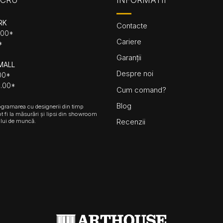
UCRU
INFORMATII
RK
Contacte
.00*
Cariere
*
Garanții
MALL
Despre noi
.00*
8.00*
Cum comand?
Blog
ramarea cu designerii din timp
ot fi la măsurări și lipsi din showroom
Recenzii
lui de muncă.