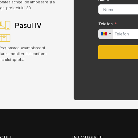
orarea schiței de amplasare și a
gn-proiectului 3D.
Pasul IV
Telefon
ecționarea, asamblarea și
alarea mobilierului conform
ectului aprobat.