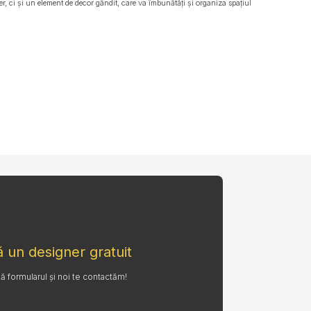
, ci și un element de decor gândit, care va îmbunătăți și organiza spațiul
 un designer gratuit
formularul și noi te contactăm!