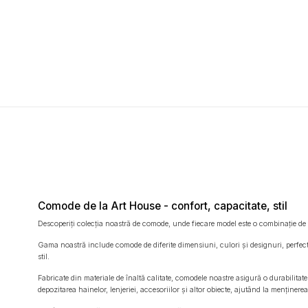
Comode de la Art House - confort, capacitate, stil
Descoperiți colecția noastră de comode, unde fiecare model este o combinație de fun
Gama noastră include comode de diferite dimensiuni, culori și designuri, perfecte 
stil.
Fabricate din materiale de înaltă calitate, comodele noastre asigură o durabilitate
depozitarea hainelor, lenjeriei, accesoriilor și altor obiecte, ajutând la menținer