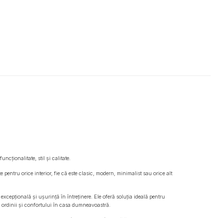
cționalitate, stil și calitate.
pentru orice interior, fie că este clasic, modern, minimalist sau orice alt
 excepțională și ușurință în întreținere. Ele oferă soluția ideală pentru
ea ordinii și confortului în casa dumneavoastră.