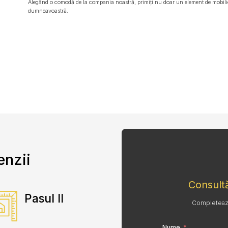
Alegând o comodă de la compania noastră, primiți nu doar un element de mobilier
dumneavoastră.
enzii
Consultă
Pasul II
Completează 
Nume