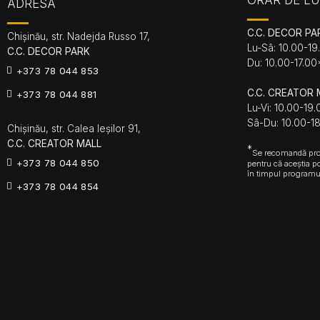
ORAR DE L
ADRESA
C.C. DECOR PA
Chișinău, str. Nadejda Russo 17,
Lu-Sâ: 10.00-19
C.C. DECOR PARK
Du: 10.00-17.00
+373 78 044 853
C.C. CREATOR 
+373 78 044 881
Lu-Vi: 10.00-19
Sâ-Du: 10.00-1
Chișinău, str. Calea Ieșilor 91,
C.C. CREATOR MALL
*
Se recomandă prog
+373 78 044 850
pentru că aceștia p
în timpul programu
+373 78 044 854