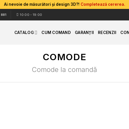
Ai nevoie de măsurători și design 3D?!
Completează cererea.
 881
10:00 - 19:00
CATALOG
CUM COMAND
GARANȚII
RECENZII
CON
COMODE
Comode la comandă