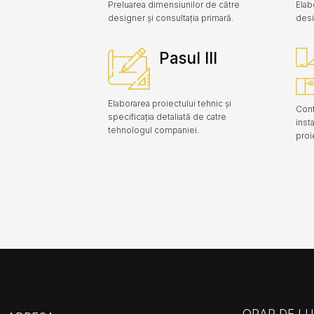
Preluarea dimensiunilor de către
Elab
designer și consultația primară.
desi
Pasul III
Elaborarea proiectului tehnic și
Conf
specificația detaliată de catre
inst
tehnologul companiei.
proi