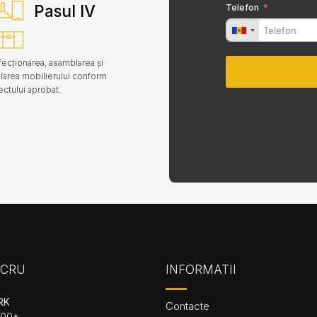
Pasul IV
Telefon
ecționarea, asamblarea și
alarea mobilierului conform
ectului aprobat.
UCRU
INFORMATII
RK
Contacte
.00*