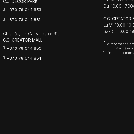
C.C. DECOR PARK
Du: 10.00-17.00
+373 78 044 853
C.C. CREATOR 
+373 78 044 881
Lu-Vi: 10.00-19
Sâ-Du: 10.00-1
Chișinău, str. Calea Ieșilor 91,
C.C. CREATOR MALL
*
Se recomandă prog
+373 78 044 850
pentru că aceștia p
în timpul programu
+373 78 044 854