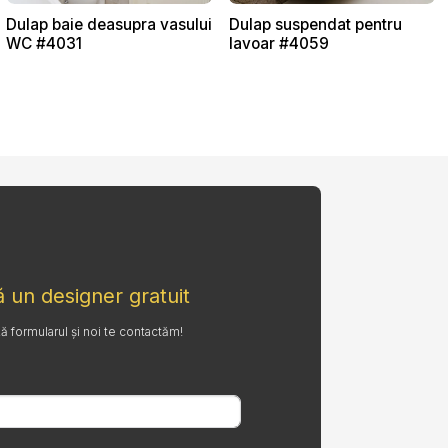
Dulap baie deasupra vasului
Dulap suspendat pentru
WC #4031
lavoar #4059
 un designer gratuit
formularul și noi te contactăm!