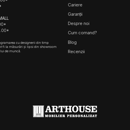
Cariere
*
Garanții
MALL
Despre noi
.00*
8.00*
Cum comand?
Blog
ramarea cu designerii din timp
ot fi la măsurări și lipsi din showroom
Recenzii
lui de muncă.