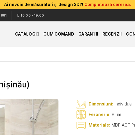
Ai nevoie de măsurători și design 3D?!
Completează cererea.
 881
10:00 - 19:00
CATALOG
CUM COMAND
GARANȚII
RECENZII
CON
hișinău)
Dimensiuni:
Individual
Feronerie:
Blum
Materiale:
MDF AGT Pa