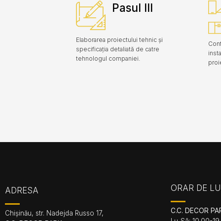
Pasul III
Elaborarea proiectului tehnic și
Conf
specificația detaliată de catre
inst
tehnologul companiei.
proi
ORAR DE L
ADRESA
C.C. DECOR PA
Chișinău, str. Nadejda Russo 17,
Lu-Sâ: 10.00-19