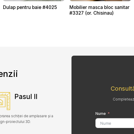
Dulap pentru baie #4025
Mobilier masca bloc sanitar
#3327 (or. Chisinau)
enzii
Consultă
Pasul II
Completează 
Nume
orarea schiței de amplasare și a
gn-proiectului 3D.