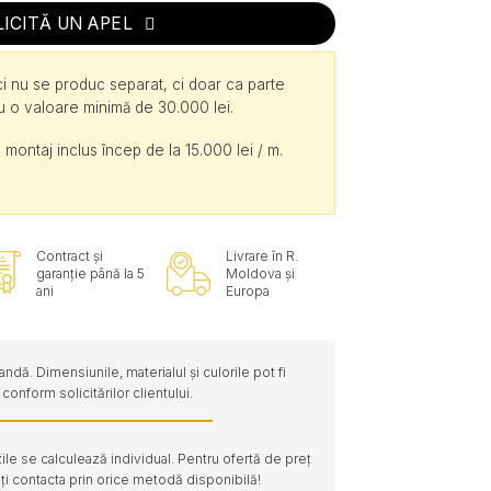
LICITĂ UN APEL
ici nu se produc separat, ci doar ca parte
cu o valoare minimă de 30.000 lei.
 montaj inclus încep de la 15.000 lei / m.
Contract și
Livrare în R.
garanție până la 5
Moldova și
ani
Europa
dă. Dimensiunile, materialul și culorile pot fi
conform solicitărilor clientului.
le se calculează individual. Pentru ofertă de preț
ți contacta prin orice metodă disponibilă!