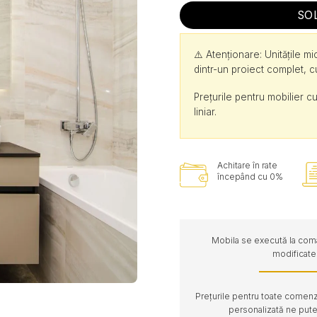
SO
⚠️ Atenționare: Unitățile m
dintr-un proiect complet, 
Prețurile pentru mobilier cu
liniar.
Achitare în rate
începând cu 0%
Mobila se execută la coman
modificate 
Prețurile pentru toate comenzi
personalizată ne pute