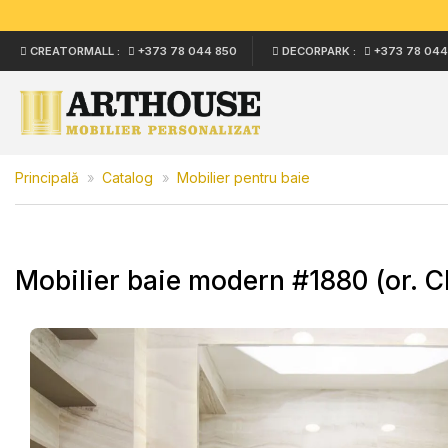
Skip
CREATORMALL :
+373 78 044 850
DECORPARK :
+373 78 044
to
content
Principală
»
Catalog
»
Mobilier pentru baie
Mobilier baie modern #1880 (or. C