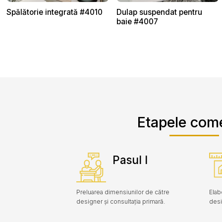
Spălătorie integrată #4010
Dulap suspendat pentru
baie #4007
Etapele com
Pasul I
Preluarea dimensiunilor de către
Elab
designer și consultația primară.
desi