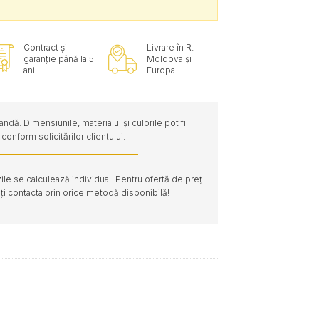
Contract și
Livrare în R.
garanție până la 5
Moldova și
ani
Europa
dă. Dimensiunile, materialul și culorile pot fi
conform solicitărilor clientului.
le se calculează individual. Pentru ofertă de preț
ți contacta prin orice metodă disponibilă!