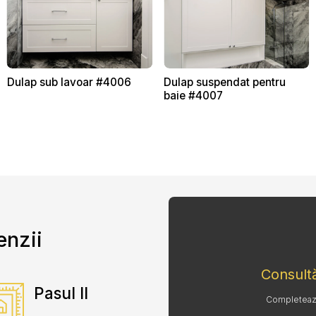
Dulap sub lavoar #4006
Dulap suspendat pentru
baie #4007
enzii
Consultă
Pasul II
Completează 