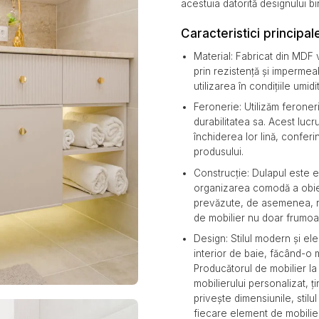
acestuia datorită designului bi
Caracteristici principal
Material: Fabricat din MDF v
prin rezistență și impermea
utilizarea în condițiile umidit
Feronerie: Utilizăm feroneri
durabilitatea sa. Acest lucru
închiderea lor lină, conferi
produsului.
Construcție: Dulapul este e
organizarea comodă a obiec
prevăzute, de asemenea, r
de mobilier nu doar frumoas
Design: Stilul modern și ele
interior de baie, făcând-o 
Producătorul de mobilier 
mobilierului personalizat, ț
privește dimensiunile, stilul
fiecare element de mobilie