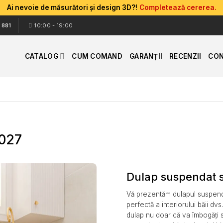
Ai nevoie de măsurători și design 3D?!
Completează cererea.
 881
10:00 - 19:00
CATALOG
CUM COMAND
GARANȚII
RECENZII
CON
4027
Dulap suspendat s
Vă prezentăm dulapul suspend
perfectă a interiorului băii d
dulap nu doar că va îmbogăți sp