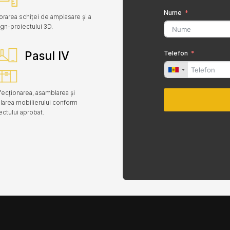
Nume
orarea schiței de amplasare și a
gn-proiectului 3D.
Pasul IV
Telefon
ecționarea, asamblarea și
alarea mobilierului conform
ectului aprobat.