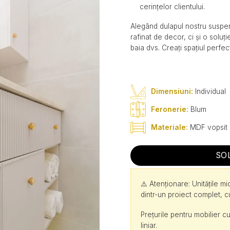
cerințelor clientului.
Alegând dulapul nostru suspen
rafinat de decor, ci și o soluț
baia dvs. Creați spațiul perfec
Dimensiuni:
Individual
Feronerie:
Blum
Materiale:
MDF vopsit
SO
⚠️ Atenționare: Unitățile m
dintr-un proiect complet, 
Prețurile pentru mobilier cu
liniar.