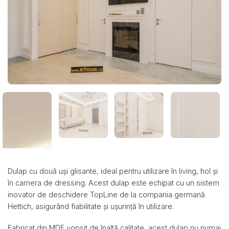
Dulap cu două uși glisante, ideal pentru utilizare în living, hol și
în camera de dressing. Acest dulap este echipat cu un sistem
inovator de deschidere TopLine de la compania germană
Hettich, asigurând fiabilitate și ușurință în utilizare.
Fabricat din MDF vopsit de înaltă calitate, acest dulap nu numai