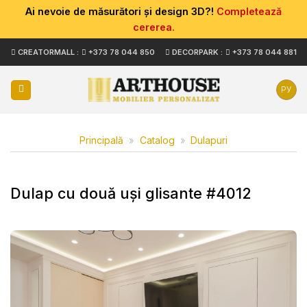
Ai nevoie de măsurători și design 3D?!
Completează
cererea.
Skip
CREATORMALL :
+373 78 044 850
DECORPARK :
+373 78 044 881
to
content
РУ
Principală
»
Catalog
»
Dulapuri
Dulap cu două uși glisante #4012