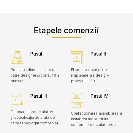
Etapele comenzii
Pasul I
Pasul II
Preluarea dimensiunilor de
Elaborarea schiței de
către designer și consultația
amplasare și a design-
primară.
proiectului 3D.
Pasul III
Pasul IV
Elaborarea proiectului tehnic
Confecționarea, asamblarea și
și specificația detaliată de
instalarea mobilierului
catre tehnologul companiei.
conform proiectului aprobat.