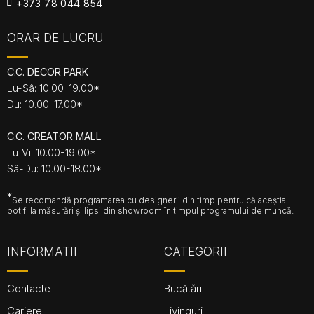
+373 78 044 854
ORAR DE LUCRU
C.C. DECOR PARK
Lu-Sâ: 10.00-19.00*
Du: 10.00-17.00*
C.C. CREATOR MALL
Lu-Vi: 10.00-19.00*
Sâ-Du: 10.00-18.00*
*
Se recomandă programarea cu designerii din timp pentru că aceștia
pot fi la măsurări și lipsi din showroom în timpul programului de muncă.
INFORMATII
CATEGORII
Contacte
Bucătării
Cariere
Livinguri