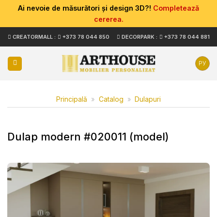
Ai nevoie de măsurători și design 3D?!
Completează
cererea.
Skip
CREATORMALL :
+373 78 044 850
DECORPARK :
+373 78 044 881
to
content
РУ
Principală
»
Catalog
»
Dulapuri
Dulap modern #020011 (model)