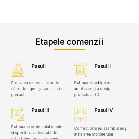
Etapele comenzii
Pasul I
Pasul II
Preluarea dimensiunilor de
Elaborarea schiței de
către designer și consultația
amplasare și a design-
primară.
proiectului 3D.
Pasul III
Pasul IV
Elaborarea proiectului tehnic
Confecționarea, asamblarea și
și specificația detaliată de
instalarea mobilierului
catre tehnologul companiei.